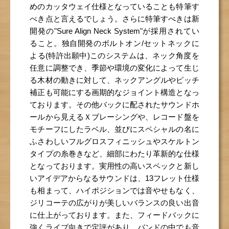
めのカッタウェイ仕様となっていることも特筆す
べき点と言えるでしょう。さらに特筆すべきは新
開発の"Sure Align Neck System"が採用されてい
ること。独自開発のボルトオン/セットネックに
よる(特許出願中)このシステムは、ネック角度を
任意に調整でき、季節や環境の変化によって生じ
る木材の動きに対して、ネックアングルやピッチ
補正も可能にする画期的なジョイント構造となっ
ております。その他バックに配されたサウンドホ
ールから見えるＸブレーシングや、レコード盤を
モチーフにしたラベル、並びにスペシャルの名に
ふさわしいフルグロスフィニッシュやスケルトン
タイプの糸巻きなど、細部にわたり革新的な仕様
となっております。実用性の高いスペックと新し
いアイデアからなるサウンドは、13フレット仕様
も相まって、ハイポジションでは音やせもなく、
ジリコーテの広がりが美しいバランスの良い出音
に仕上がっております。また、フィードバックに
強くライブ向きで定評があり、バンドの中でも音