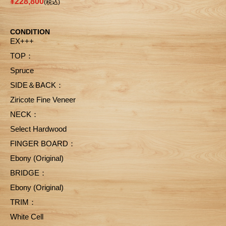
¥228,800
(税込)
CONDITION
EX+++
TOP：
Spruce
SIDE＆BACK：
Ziricote Fine Veneer
NECK：
Select Hardwood
FINGER BOARD：
Ebony (Original)
BRIDGE：
Ebony (Original)
TRIM：
White Cell