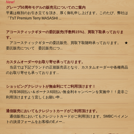
New!
グレープ50周年モデルの販売元についてのご案内
平素は格別のお引き立てを頂き、厚く御礼申し上げます。このたび、弊社は
「T'sT Premium Terry MASASHI ...
アコースティックギターの委託販売(手数料15%)、買取下取承っておりま
す。
アコースティックギターの委託販売、買取下取随時承っております。 ★
委託販売について 委託販売につ...
カスタムオーダーやお取り寄せ承っております。
当店では下記ブランドの正規販売店となり、カスタムオーダーや各種商品
のお取り寄せも承っております...
ショッピングクレジットが無金利にてご利用頂けます！
均等36回払い＆ボーナス6回払い無金利キャンペーンを実施中！！是非ご
利用頂けますよう宜しくお願い申...
通信販売においてもクレジットカードがご利用頂けます。
通信販売においてもクレジットカードがご利用頂けます。SMBCペイメン
トの決済フォームをお客様のEメー...