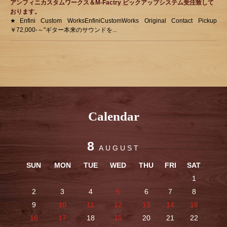
アンフィニカスタムワークス＆M-Factry ピックアップシステム受注致して
おります。
★Enfini Custom WorksEnfiniCustomWorks Original Contact Pickup
￥72,000-～"ギター本来のサウンドを...
Calendar
8
AUGUST
SUN
MON
TUE
WED
THU
FRI
SAT
1
2
3
4
5
6
7
8
9
10
11
12
13
14
15
16
17
18
19
20
21
22