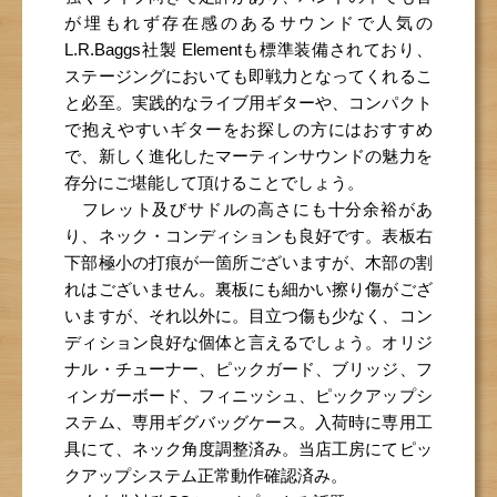
が埋もれず存在感のあるサウンドで人気の
L.R.Baggs社製 Elementも標準装備されており、
ステージングにおいても即戦力となってくれるこ
と必至。実践的なライブ用ギターや、コンパクト
で抱えやすいギターをお探しの方にはおすすめ
で、新しく進化したマーティンサウンドの魅力を
存分にご堪能して頂けることでしょう。
フレット及びサドルの高さにも十分余裕があ
り、ネック・コンディションも良好です。表板右
下部極小の打痕が一箇所ございますが、木部の割
れはございません。裏板にも細かい擦り傷がござ
いますが、それ以外に。目立つ傷も少なく、コン
ディション良好な個体と言えるでしょう。オリジ
ナル・チューナー、ピックガード、ブリッジ、フ
ィンガーボード、フィニッシュ、ピックアップシ
ステム、専用ギグバッグケース。入荷時に専用工
具にて、ネック角度調整済み。当店工房にてピッ
クアップシステム正常動作確認済み。