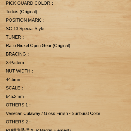
PICK GUARD COLOR：
Tortois (Original)
POSITION MARK：
SC-13 Special Style
TUNER：
Ratio Nickel Open Gear (Original)
BRACING：
X-Pattern
NUT WIDTH：
44.5mm
SCALE：
645.2mm
OTHERS 1：
Venetian Cutaway / Gloss Finish - Sunburst Color
OTHERS 2：
PU標準装備 (L.R.Baggs Element)