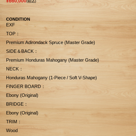
¥660,000
(税込)
CONDITION
EXF
TOP：
Premium Adirondack Spruce (Master Grade)
SIDE＆BACK：
Premium Honduras Mahogany (Master Grade)
NECK：
Honduras Mahogany (1-Piece / Soft V-Shape)
FINGER BOARD：
Ebony (Original)
BRIDGE：
Ebony (Original)
TRIM：
Wood