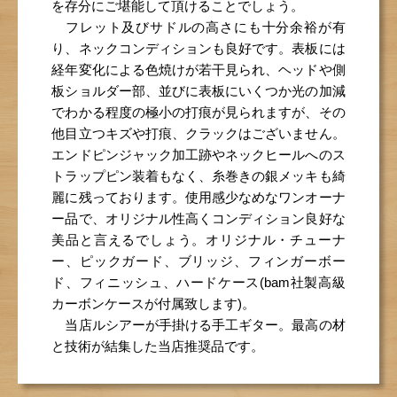
を存分にご堪能して頂けることでしょう。
フレット及びサドルの高さにも十分余裕が有
り、ネックコンディションも良好です。表板には
経年変化による色焼けが若干見られ、ヘッドや側
板ショルダー部、並びに表板にいくつか光の加減
でわかる程度の極小の打痕が見られますが、その
他目立つキズや打痕、クラックはございません。
エンドピンジャック加工跡やネックヒールへのス
トラップピン装着もなく、糸巻きの銀メッキも綺
麗に残っております。使用感少なめなワンオーナ
ー品で、オリジナル性高くコンディション良好な
美品と言えるでしょう。オリジナル・チューナ
ー、ピックガード、ブリッジ、フィンガーボー
ド、フィニッシュ、ハードケース(bam社製高級
カーボンケースが付属致します)。
当店ルシアーが手掛ける手工ギター。最高の材
と技術が結集した当店推奨品です。