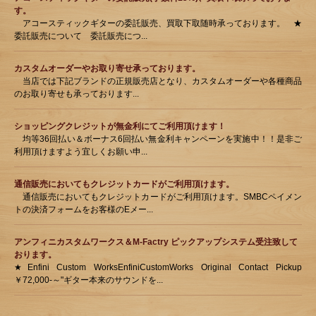
す。
アコースティックギターの委託販売、買取下取随時承っております。 ★
委託販売について 委託販売につ...
カスタムオーダーやお取り寄せ承っております。
当店では下記ブランドの正規販売店となり、カスタムオーダーや各種商品
のお取り寄せも承っております...
ショッピングクレジットが無金利にてご利用頂けます！
均等36回払い＆ボーナス6回払い無金利キャンペーンを実施中！！是非ご
利用頂けますよう宜しくお願い申...
通信販売においてもクレジットカードがご利用頂けます。
通信販売においてもクレジットカードがご利用頂けます。SMBCペイメン
トの決済フォームをお客様のEメー...
アンフィニカスタムワークス＆M-Factry ピックアップシステム受注致して
おります。
★Enfini Custom WorksEnfiniCustomWorks Original Contact Pickup
￥72,000-～"ギター本来のサウンドを...