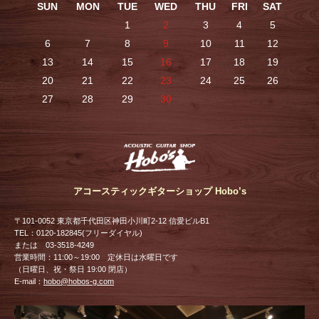
SUN
MON
TUE
WED
THU
FRI
SAT
1
2
3
4
5
6
7
8
9
10
11
12
13
14
15
16
17
18
19
20
21
22
23
24
25
26
27
28
29
30
アコースティックギターショップ Hobo’s
〒101-0052 東京都千代田区神田小川町2-12 信愛ビルB1
TEL：0120-182845(フリーダイヤル)
または 03-3518-4249
営業時間：11:00～19:00 定休日は水曜日です
（日曜日、祝・祭日 19:00 閉店）
E-mail：
hobo@hobos-g.com