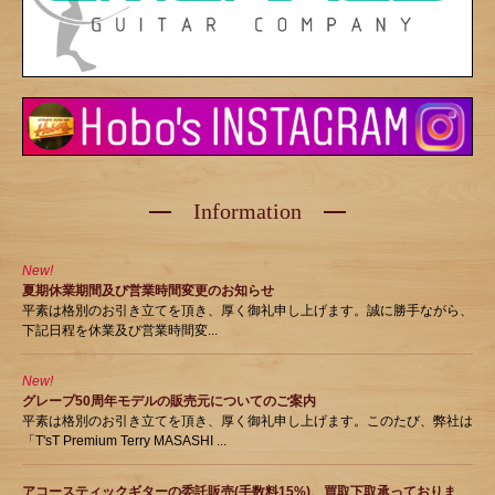
Information
New!
夏期休業期間及び営業時間変更のお知らせ
平素は格別のお引き立てを頂き、厚く御礼申し上げます。誠に勝手ながら、
下記日程を休業及び営業時間変...
New!
グレープ50周年モデルの販売元についてのご案内
平素は格別のお引き立てを頂き、厚く御礼申し上げます。このたび、弊社は
「T'sT Premium Terry MASASHI ...
アコースティックギターの委託販売(手数料15%)、買取下取承っておりま