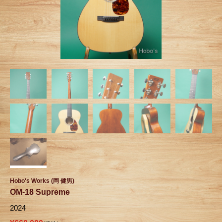
Hobo's Works (岡 健男)
OM-18 Supreme
2024