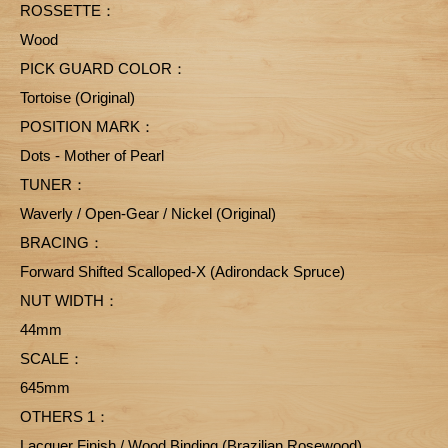
ROSSETTE：
Wood
PICK GUARD COLOR：
Tortoise (Original)
POSITION MARK：
Dots - Mother of Pearl
TUNER：
Waverly / Open-Gear / Nickel (Original)
BRACING：
Forward Shifted Scalloped-X (Adirondack Spruce)
NUT WIDTH：
44mm
SCALE：
645mm
OTHERS 1：
Lacquer Finish / Wood Binding (Brazilian Rosewood)