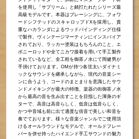
を使用し「サプリーム」と銘打たれたシリーズ最
高級モデルです。本器はブレーシングに、フォワ
ードシフテッドのスキャロップドXを採用し、貴
重なハカランダによるウッドバインディング仕様
で製作。ヴィンテージマーティンにインスパイア
されており、ラッカー塗装はもちろんのこと、エ
ボニーロッドや全てニカワ接着を用いて手工製作
されているなど、全工程を御茶ノ水にて岡健男が
手掛けております。OMが持つ各弦太いダイナミ
ックなサウンドを継承しながら、現代の音楽シー
ンに合うよう、コードのまとまりを意識したサウ
ンドメイキングが最大の特徴。楽器の街御茶ノ水
から最高の音を生み出すことを目指した渾身のギ
ターで、高音は高音らしく、低音は低音らしく、
かつ中音域も前に出て適度な倍音で美しい和音を
奏でております。様々な音楽ジャンルでご使用頂
けるオールラウンドなモデルで、オールドフレー
バーを併せ持ったハイエンド手工サウンドの魅力