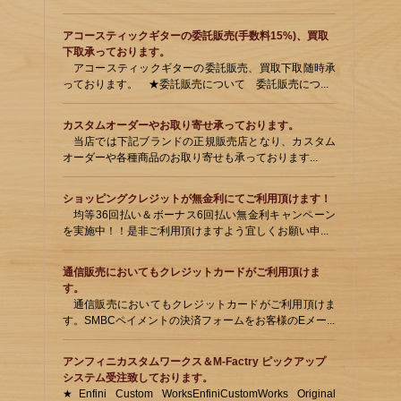
アコースティックギターの委託販売(手数料15%)、買取
下取承っております。
アコースティックギターの委託販売、買取下取随時承
っております。 ★委託販売について 委託販売につ...
カスタムオーダーやお取り寄せ承っております。
当店では下記ブランドの正規販売店となり、カスタム
オーダーや各種商品のお取り寄せも承っております...
ショッピングクレジットが無金利にてご利用頂けます！
均等36回払い＆ボーナス6回払い無金利キャンペーン
を実施中！！是非ご利用頂けますよう宜しくお願い申...
通信販売においてもクレジットカードがご利用頂けま
す。
通信販売においてもクレジットカードがご利用頂けま
す。SMBCペイメントの決済フォームをお客様のEメー...
アンフィニカスタムワークス＆M-Factry ピックアップ
システム受注致しております。
★Enfini Custom WorksEnfiniCustomWorks Original