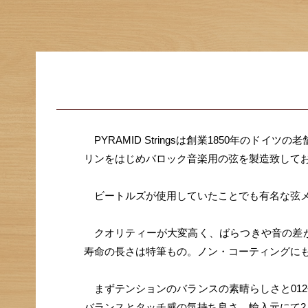
PYRAMID Stringsは創業1850年のド
リンをはじめバロック音楽用の弦を製造致して
ビートルズが使用していたことでも有名な弦メ
クオリティーが大変高く、ばらつきや音の差が
寿命の長さは特筆もの。ノン・コーティングに
まずテンションのバランスの素晴らしさと012
バランスとタッチ感の気持ち良さ。輸入元にて