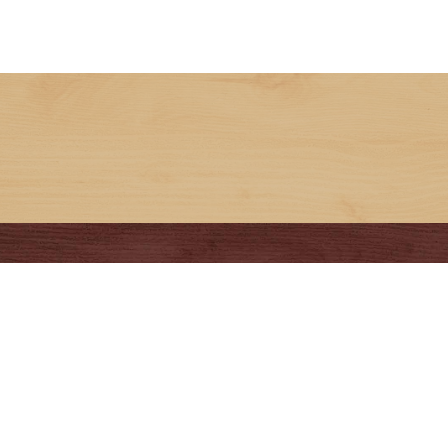
9
SEPTEMBER
SUN
MON
TUE
WED
THU
FRI
SAT
1
2
3
4
5
6
7
8
9
10
11
12