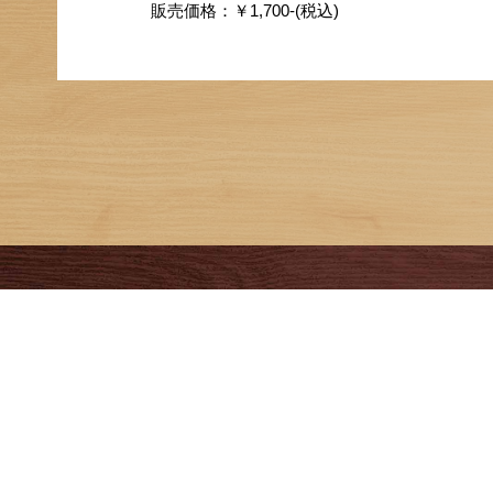
販売価格：￥1,700-(税込)
Calendar
8
AUGUST
SUN
MON
TUE
WED
THU
FRI
SAT
1
2
3
4
5
6
7
8