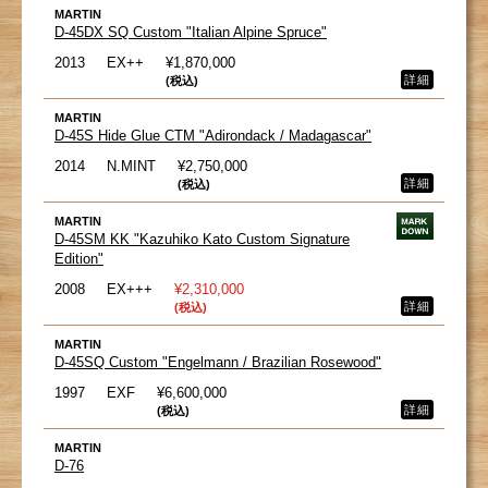
MARTIN
D-45DX SQ Custom "Italian Alpine Spruce"
2013
EX++
¥1,870,000
詳細
(税込)
MARTIN
D-45S Hide Glue CTM "Adirondack / Madagascar"
2014
N.MINT
¥2,750,000
詳細
(税込)
MARTIN
D-45SM KK "Kazuhiko Kato Custom Signature
Edition"
2008
EX+++
¥2,310,000
詳細
(税込)
MARTIN
D-45SQ Custom "Engelmann / Brazilian Rosewood"
1997
EXF
¥6,600,000
詳細
(税込)
MARTIN
D-76