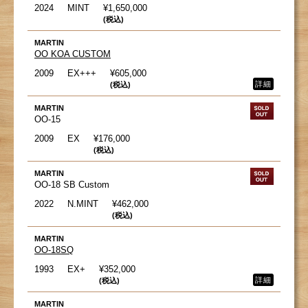
2024
MINT
¥1,650,000
(税込)
MARTIN
OO KOA CUSTOM
2009
EX+++
¥605,000
詳細
(税込)
MARTIN
OO-15
2009
EX
¥176,000
(税込)
MARTIN
OO-18 SB Custom
2022
N.MINT
¥462,000
(税込)
MARTIN
OO-18SQ
1993
EX+
¥352,000
詳細
(税込)
MARTIN