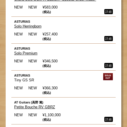
NEW
NEW
¥583,000
詳細
(税込)
ASTURIAS
Solo Herringborn
NEW
NEW
¥257,400
詳細
(税込)
ASTURIAS
Solo Premium
NEW
NEW
¥346,500
詳細
(税込)
ASTURIAS
Tiny GS SR
NEW
NEW
¥366,300
(税込)
AT Guitars (高野 篤)
Petite Bouche RV GBRZ
NEW
NEW
¥1,100,000
詳細
(税込)