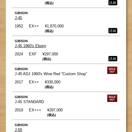
詳細
(税込)
GIBSON
J-45
1952
EX++
¥1,870,000
詳細
(税込)
GIBSON
J-45 1960's Ebony
2024
EXF
¥297,000
詳細
(税込)
GIBSON
J-45 ADJ 1960's Wine Red “Custom Shop”
2017
EX++
¥330,000
(税込)
GIBSON
J-45 STANDARD
2019
EX+++
¥297,000
(税込)
GIBSON
J-50