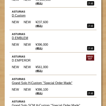
詳細
(税込)
ASTURIAS
D.Custom
NEW
NEW
¥237,600
詳細
(税込)
ASTURIAS
D.EMBLEM
NEW
NEW
¥396,000
詳細
(税込)
ASTURIAS
D.EMPEROR
NEW
NEW
¥561,000
(税込)
ASTURIAS
Grand Solo H-Custom "Special Order Made"
NEW
NEW
¥386,100
詳細
(税込)
ASTURIAS
Grand Solo SCM H-Custom "Special Order Made"