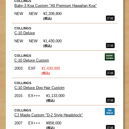
COLLINGS
Baby-3 Koa Custom "All Premium HawaiIan Koa"
NEW
NEW
¥2,208,800
詳細
(税込)
COLLINGS
C-10 Deluxe
NEW
NEW
¥1,430,000
詳細
(税込)
COLLINGS
C-10 Deluxe Custom
2003
EXF
¥1,430,000
詳細
(税込)
COLLINGS
C-10 Deluxe Dog Hair Custom
2015
EX+++
¥1,133,000
詳細
(税込)
COLLINGS
CJ Maple Custom "D-2 Style Headstock"
2007
EX+++
¥858,000
詳細
(税込)