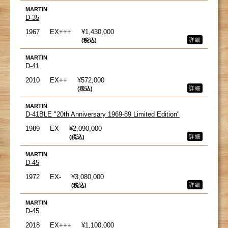
MARTIN
D-35
1967
EX+++
¥1,430,000
詳細
(税込)
MARTIN
D-41
2010
EX++
¥572,000
詳細
(税込)
MARTIN
D-41BLE "20th Anniversary 1969-89 Limited Edition"
1989
EX
¥2,090,000
詳細
(税込)
MARTIN
D-45
1972
EX-
¥3,080,000
詳細
(税込)
MARTIN
D-45
2018
EX+++
¥1,100,000