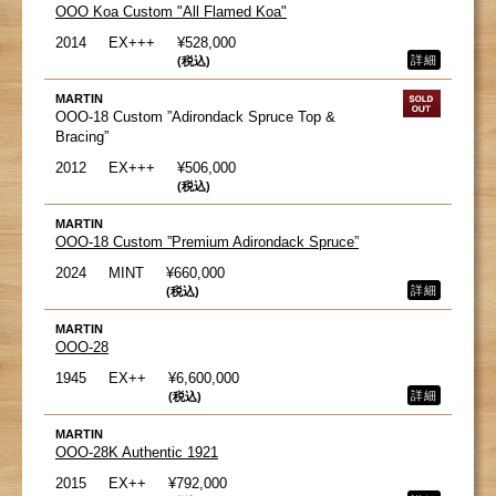
OOO Koa Custom "All Flamed Koa"
2014
EX+++
¥528,000
詳細
(税込)
MARTIN
OOO-18 Custom ”Adirondack Spruce Top &
Bracing”
2012
EX+++
¥506,000
(税込)
MARTIN
OOO-18 Custom ”Premium Adirondack Spruce”
2024
MINT
¥660,000
詳細
(税込)
MARTIN
OOO-28
1945
EX++
¥6,600,000
詳細
(税込)
MARTIN
OOO-28K Authentic 1921
2015
EX++
¥792,000