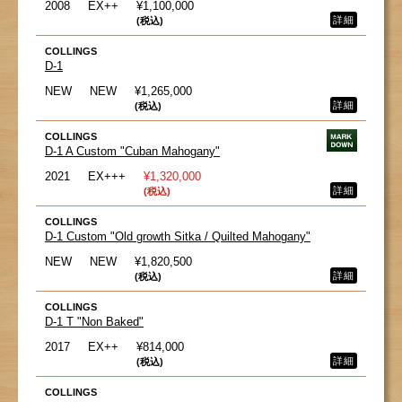
2008
EX++
¥1,100,000
詳細
(税込)
COLLINGS
D-1
NEW
NEW
¥1,265,000
詳細
(税込)
COLLINGS
D-1 A Custom "Cuban Mahogany"
2021
EX+++
¥1,320,000
詳細
(税込)
COLLINGS
D-1 Custom "Old growth Sitka / Quilted Mahogany"
NEW
NEW
¥1,820,500
詳細
(税込)
COLLINGS
D-1 T "Non Baked"
2017
EX++
¥814,000
詳細
(税込)
COLLINGS