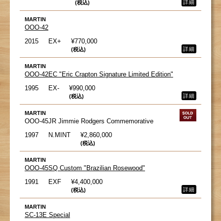
詳細
(税込)
MARTIN
OOO-42
2015
EX+
¥770,000
詳細
(税込)
MARTIN
OOO-42EC "Eric Crapton Signature Limited Edition"
1995
EX-
¥990,000
詳細
(税込)
MARTIN
OOO-45JR Jimmie Rodgers Commemorative
1997
N.MINT
¥2,860,000
(税込)
MARTIN
OOO-45SQ Custom "Brazilian Rosewood"
1991
EXF
¥4,400,000
詳細
(税込)
MARTIN
SC-13E Special