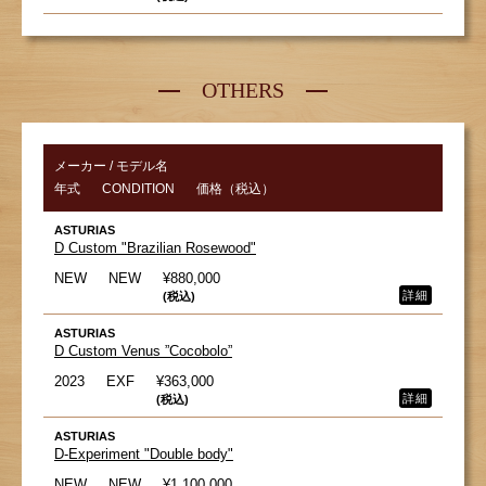
OTHERS
メーカー / モデル名
年式
CONDITION
価格（税込）
ASTURIAS
D Custom "Brazilian Rosewood"
NEW
NEW
¥880,000
詳細
(税込)
ASTURIAS
D Custom Venus ”Cocobolo”
2023
EXF
¥363,000
詳細
(税込)
ASTURIAS
D-Experiment "Double body"
NEW
NEW
¥1,100,000