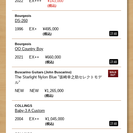
2022
EX+++
¥143,000
(税込)
Bourgeois
DS-260
1996
EX+
¥495,000
詳細
(税込)
Bourgeois
OO Country Boy
2021
EX++
¥660,000
詳細
(税込)
Buscarino Guitars (John Buscarino)
The Starlight Nylon Blue "坂崎幸之助セレクトモデ
ル"
NEW
NEW
¥1,265,000
(税込)
COLLINGS
Baby-3 A Custom
2004
EX++
¥1,045,000
詳細
(税込)