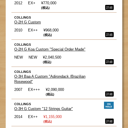
2012
EX+
¥770,000
詳細
(税込)
COLLINGS
O-2H G Custom
2010
EX++
¥968,000
詳細
(税込)
COLLINGS
O-2H G Koa Custom "Special Order Made"
NEW
NEW
¥2,040,500
詳細
(税込)
COLLINGS
O-3H Baa A Custom "Adirondack /Brazilian
Rosewood"
2007
EX+++
¥2,090,000
詳細
(税込)
COLLINGS
O-3H G Custom "12 Strings Guitar"
2014
EX++
¥1,155,000
詳細
(税込)