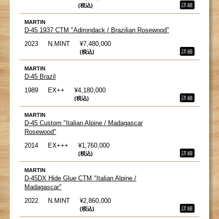
詳細
(税込)
MARTIN
D-45 1937 CTM "Adirondack / Brazilian Rosewood"
2023
N.MINT
¥7,480,000
詳細
(税込)
MARTIN
D-45 Brazil
1989
EX++
¥4,180,000
詳細
(税込)
MARTIN
D-45 Custom "Italian Alpine / Madagascar
Rosewood"
2014
EX+++
¥1,760,000
詳細
(税込)
MARTIN
D-45DX Hide Glue CTM "Italian Alpine /
Madagascar"
2022
N.MINT
¥2,860,000
詳細
(税込)