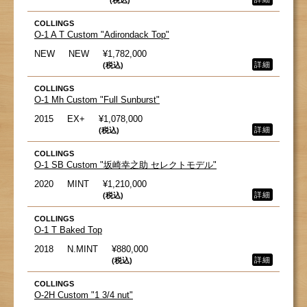
(税込)
COLLINGS
O-1 A T Custom "Adirondack Top"
NEW
NEW
¥1,782,000
詳細
(税込)
COLLINGS
O-1 Mh Custom "Full Sunburst"
2015
EX+
¥1,078,000
詳細
(税込)
COLLINGS
O-1 SB Custom "坂崎幸之助 セレクトモデル"
2020
MINT
¥1,210,000
詳細
(税込)
COLLINGS
O-1 T Baked Top
2018
N.MINT
¥880,000
詳細
(税込)
COLLINGS
O-2H Custom "1 3/4 nut"