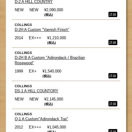
D-2 A HILL COUNTRY
NEW
NEW
¥2,090,000
詳細
(税込)
COLLINGS
D-2H A Custom "Varnish Finish"
2014
EX+++
¥1,210,000
詳細
(税込)
COLLINGS
D-2H B A Custom "Adirondack / Brazilian
Rosewood"
1999
EX+
¥1,540,000
詳細
(税込)
COLLINGS
DS-1 A HILL COUNTORY
NEW
NEW
¥2,145,000
詳細
(税込)
COLLINGS
O-1 A Custom"Adirondack Top"
2012
EX+++
¥1,045,000
詳細