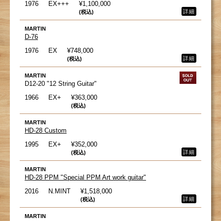
1976
EX+++
¥1,100,000
詳細
(税込)
MARTIN
D-76
1976
EX
¥748,000
詳細
(税込)
MARTIN
D12-20 "12 String Guitar"
1966
EX+
¥363,000
(税込)
MARTIN
HD-28 Custom
1995
EX+
¥352,000
詳細
(税込)
MARTIN
HD-28 PPM "Special PPM Art work guitar"
2016
N.MINT
¥1,518,000
詳細
(税込)
MARTIN