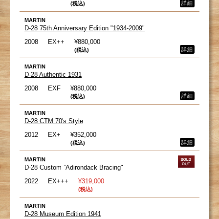
詳細
(税込)
MARTIN
D-28 75th Anniversary Edition "1934-2009"
2008
EX++
¥880,000
詳細
(税込)
MARTIN
D-28 Authentic 1931
2008
EXF
¥880,000
詳細
(税込)
MARTIN
D-28 CTM 70's Style
2012
EX+
¥352,000
詳細
(税込)
MARTIN
D-28 Custom ”Adirondack Bracing"
2022
EX+++
¥319,000
(税込)
MARTIN
D-28 Museum Edition 1941