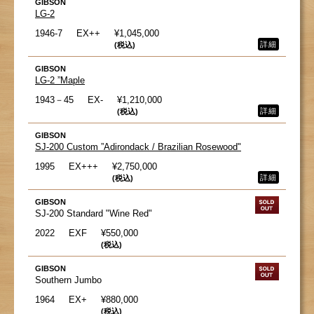
GIBSON
LG-2
1946-7
EX++
¥1,045,000
詳細
(税込)
GIBSON
LG-2 ”Maple
1943－45
EX-
¥1,210,000
詳細
(税込)
GIBSON
SJ-200 Custom ”Adirondack / Brazilian Rosewood"
1995
EX+++
¥2,750,000
詳細
(税込)
GIBSON
SJ-200 Standard "Wine Red"
2022
EXF
¥550,000
(税込)
GIBSON
Southern Jumbo
1964
EX+
¥880,000
(税込)