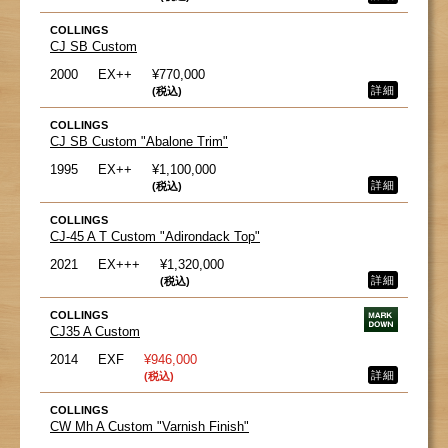
COLLINGS
CJ SB Custom
2000
EX++
¥770,000
詳細
(税込)
COLLINGS
CJ SB Custom "Abalone Trim"
1995
EX++
¥1,100,000
詳細
(税込)
COLLINGS
CJ-45 A T Custom "Adirondack Top"
2021
EX+++
¥1,320,000
詳細
(税込)
COLLINGS
CJ35 A Custom
2014
EXF
¥946,000
詳細
(税込)
COLLINGS
CW Mh A Custom "Varnish Finish"