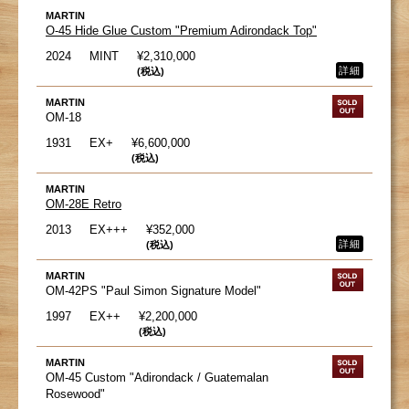
MARTIN
O-45 Hide Glue Custom "Premium Adirondack Top"
2024
MINT
¥2,310,000
詳細
(税込)
MARTIN
OM-18
1931
EX+
¥6,600,000
(税込)
MARTIN
OM-28E Retro
2013
EX+++
¥352,000
詳細
(税込)
MARTIN
OM-42PS "Paul Simon Signature Model"
1997
EX++
¥2,200,000
(税込)
MARTIN
OM-45 Custom "Adirondack / Guatemalan
Rosewood"