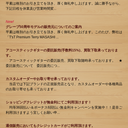
平素は格別のお引き立てを頂き、厚く御礼申し上げます。誠に勝手ながら、
下記日程を休業及び営業時間変...
New!
グレープ50周年モデルの販売元についてのご案内
平素は格別のお引き立てを頂き、厚く御礼申し上げます。このたび、弊社は
「T'sT Premium Terry MASASHI ...
アコースティックギターの委託販売(手数料15%)、買取下取承っておりま
す。
アコースティックギターの委託販売、買取下取随時承っております。 ★
委託販売について 委託販売につ...
カスタムオーダーやお取り寄せ承っております。
当店では下記ブランドの正規販売店となり、カスタムオーダーや各種商品
のお取り寄せも承っております...
ショッピングクレジットが無金利にてご利用頂けます！
均等36回払い＆ボーナス6回払い無金利キャンペーンを実施中！！是非ご
利用頂けますよう宜しくお願い申...
通信販売においてもクレジットカードがご利用頂けます。