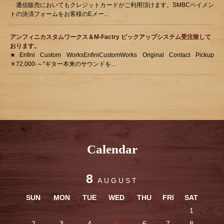
通信販売においてもクレジットカードがご利用頂けます。SMBCペイメン
トの決済フォームをお客様のEメー...
アンフィニカスタムワークス＆M-Factry ピックアップシステム受注致して
おります。
★Enfini Custom WorksEnfiniCustomWorks Original Contact Pickup
￥72,000-～"ギター本来のサウンドを...
Calendar
8
AUGUST
SUN
MON
TUE
WED
THU
FRI
SAT
1
2
3
4
5
6
7
8