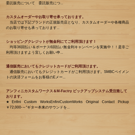
委託販売について 委託販売につ...
カスタムオーダーやお取り寄せ承っております。
当店では下記ブランドの正規販売店となり、カスタムオーダーや各種商品
のお取り寄せも承っております...
ショッピングクレジットが無金利にてご利用頂けます！
均等36回払い＆ボーナス6回払い無金利キャンペーンを実施中！！是非ご
利用頂けますよう宜しくお願い申...
通信販売においてもクレジットカードがご利用頂けます。
通信販売においてもクレジットカードがご利用頂けます。SMBCペイメン
トの決済フォームをお客様のEメー...
アンフィニカスタムワークス＆M-Factry ピックアップシステム受注致して
おります。
★Enfini Custom WorksEnfiniCustomWorks Original Contact Pickup
￥72,000-～"ギター本来のサウンドを...