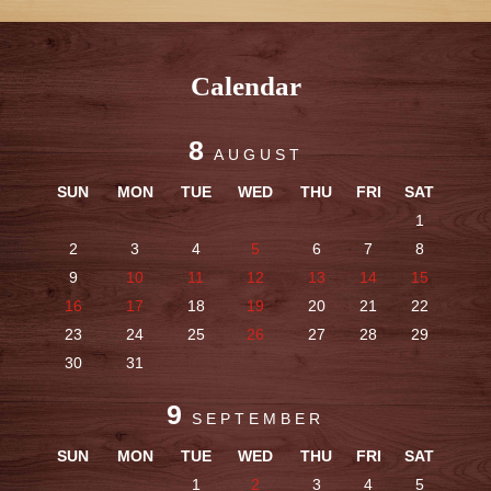
Calendar
8
AUGUST
SUN
MON
TUE
WED
THU
FRI
SAT
1
2
3
4
5
6
7
8
9
10
11
12
13
14
15
16
17
18
19
20
21
22
23
24
25
26
27
28
29
30
31
9
SEPTEMBER
SUN
MON
TUE
WED
THU
FRI
SAT
1
2
3
4
5