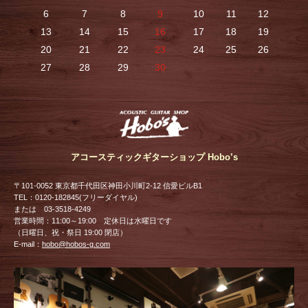
6
7
8
9
10
11
12
13
14
15
16
17
18
19
20
21
22
23
24
25
26
27
28
29
30
アコースティックギターショップ Hobo’s
〒101-0052 東京都千代田区神田小川町2-12 信愛ビルB1
TEL：0120-182845(フリーダイヤル)
または 03-3518-4249
営業時間：11:00～19:00 定休日は水曜日です
（日曜日、祝・祭日 19:00 閉店）
E-mail：
hobo@hobos-g.com