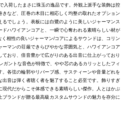
りで入荷したまさに珠玉の逸品です。外観上派手な装飾は控
巻きなど、圧巻の木目に相応しく均整の取れたオプション
えるでしょう。表板には白鷺のように美しいジャーマンス
ードハワイアンコアと、一瞬で心奪われる素晴らしい材が
なく相性の良いジャーマン/コアによるサウンドは、コリン
ャーマンの荘厳できらびやかな雰囲気と、ハワイアンコア
しており、倍音豊かで広がりのある出音に仕上がっており
エレガントな音色が特徴で、やや芯のあるカリッとしたフィ
す。各弦の輪郭やリバーブ感、サスティーンや音量どれを
な出音は弾く者聴く者を魅了すること必至です。飾りすぎ
に現代だからこそ体感できる素晴らしい傑作。人とはかぶ
上ブランドが贈る最高級カスタムサウンドの魅力を存分に
アンコアを使用し製作した特別モデル。コリングス社の