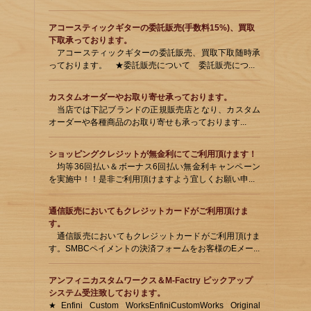
アコースティックギターの委託販売(手数料15%)、買取
下取承っております。
アコースティックギターの委託販売、買取下取随時承
っております。 ★委託販売について 委託販売につ...
カスタムオーダーやお取り寄せ承っております。
当店では下記ブランドの正規販売店となり、カスタム
オーダーや各種商品のお取り寄せも承っております...
ショッピングクレジットが無金利にてご利用頂けます！
均等36回払い＆ボーナス6回払い無金利キャンペーン
を実施中！！是非ご利用頂けますよう宜しくお願い申...
通信販売においてもクレジットカードがご利用頂けま
す。
通信販売においてもクレジットカードがご利用頂けま
す。SMBCペイメントの決済フォームをお客様のEメー...
アンフィニカスタムワークス＆M-Factry ピックアップ
システム受注致しております。
★Enfini Custom WorksEnfiniCustomWorks Original