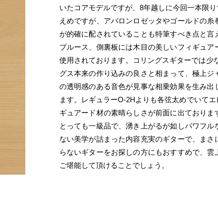
いたコアモデルですが、8年越しに今回一本限
えめですが、アバロンロゼッタやゴールドの糸
が的確に配されていることも特筆すべき点と言
プルース、側裏板には木目の美しいフィギュア
使用されております。コリングスギターでは少
グス本来の作り込みの良さと相まって、極上ジ
の透明感のある音色が見事な相乗効果を生み出
ます。レギュラーO-2Hよりも各弦太めでいて
ギュアード材の素晴らしさが前面に出ておりま
とっても一級品で、湧き上がるが如しパワフル
ない美学が詰まった内容充実のギターで、まさ
らないギターをお探しの方にもおすすめで、雲
ご堪能して頂けることでしょう。
長らくオーダー休止となっていた最高級ハワイ
英知が結集した当店推奨品です。