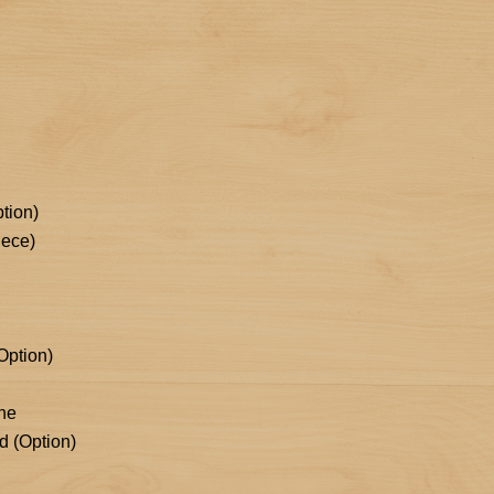
tion)
ece)
Option)
ne
d (Option)