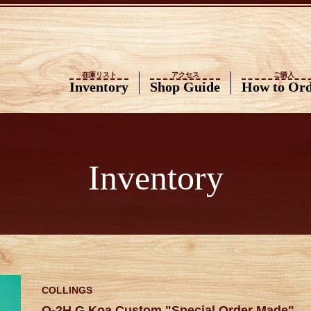
在庫リスト
アクセス
ご購入
Inventory
Shop Guide
How to Or
Inventory
COLLINGS
O-2H G Koa Custom "Special Order Made"