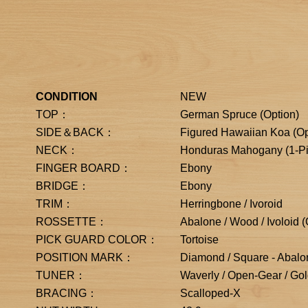
CONDITION
NEW
TOP：
German Spruce (Option)
SIDE＆BACK：
Figured Hawaiian Koa (Op
NECK：
Honduras Mahogany (1-Pi
FINGER BOARD：
Ebony
BRIDGE：
Ebony
TRIM：
Herringbone / Ivoroid
ROSSETTE：
Abalone / Wood / Ivoloid (
PICK GUARD COLOR：
Tortoise
POSITION MARK：
Diamond / Square - Abalo
TUNER：
Waverly / Open-Gear / Gol
BRACING：
Scalloped-X