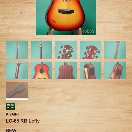
K.YAIRI
LO-65 RB Lefty
NEW