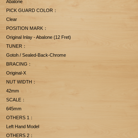
Abalone
PICK GUARD COLOR：
Clear
POSITION MARK：
Original Inlay - Abalone (12 Fret)
TUNER：
Gotoh / Sealed-Back-Chrome
BRACING：
Original-X
NUT WIDTH：
42mm
SCALE：
645mm
OTHERS 1：
Left Hand Model
OTHERS 2：