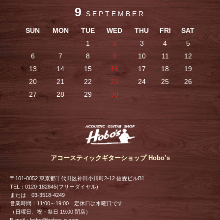
9
SEPTEMBER
SUN
MON
TUE
WED
THU
FRI
SAT
1
2
3
4
5
6
7
8
9
10
11
12
13
14
15
16
17
18
19
20
21
22
23
24
25
26
27
28
29
30
アコースティックギターショップ Hobo’s
〒101-0052 東京都千代田区神田小川町2-12 信愛ビルB1
TEL：0120-182845(フリーダイヤル)
または 03-3518-4249
営業時間：11:00～19:00 定休日は水曜日です
（日曜日、祝・祭日 19:00 閉店）