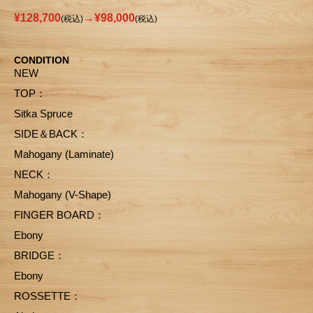
¥128,700
→¥98,000
(税込)
(税込)
CONDITION
NEW
TOP：
Sitka Spruce
SIDE＆BACK：
Mahogany (Laminate)
NECK：
Mahogany (V-Shape)
FINGER BOARD：
Ebony
BRIDGE：
Ebony
ROSSETTE：