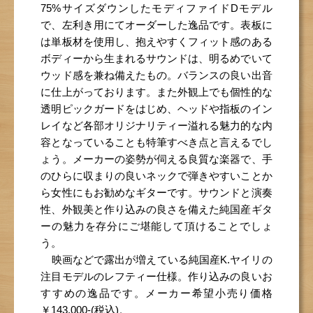
75%サイズダウンしたモディファイドDモデル
で、左利き用にてオーダーした逸品です。表板に
は単板材を使用し、抱えやすくフィット感のある
ボディーから生まれるサウンドは、明るめでいて
ウッド感を兼ね備えたもの。バランスの良い出音
に仕上がっております。また外観上でも個性的な
透明ピックガードをはじめ、ヘッドや指板のイン
レイなど各部オリジナリティー溢れる魅力的な内
容となっていることも特筆すべき点と言えるでし
ょう。メーカーの姿勢が伺える良質な楽器で、手
のひらに収まりの良いネックで弾きやすいことか
ら女性にもお勧めなギターです。サウンドと演奏
性、外観美と作り込みの良さを備えた純国産ギタ
ーの魅力を存分にご堪能して頂けることでしょ
う。
映画などで露出が増えている純国産K.ヤイリの
注目モデルのレフティー仕様。作り込みの良いお
すすめの逸品です。メーカー希望小売り価格
￥143,000-(税込)。