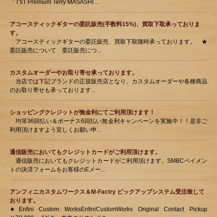
「T'sT Premium Terry MASASHI ...
アコースティックギターの委託販売(手数料15%)、買取下取承っておりま
す。
アコースティックギターの委託販売、買取下取随時承っております。 ★
委託販売について 委託販売につ...
カスタムオーダーやお取り寄せ承っております。
当店では下記ブランドの正規販売店となり、カスタムオーダーや各種商品
のお取り寄せも承っております...
ショッピングクレジットが無金利にてご利用頂けます！
均等36回払い＆ボーナス6回払い無金利キャンペーンを実施中！！是非ご
利用頂けますよう宜しくお願い申...
通信販売においてもクレジットカードがご利用頂けます。
通信販売においてもクレジットカードがご利用頂けます。SMBCペイメン
トの決済フォームをお客様のEメー...
アンフィニカスタムワークス＆M-Factry ピックアップシステム受注致して
おります。
★Enfini Custom WorksEnfiniCustomWorks Original Contact Pickup