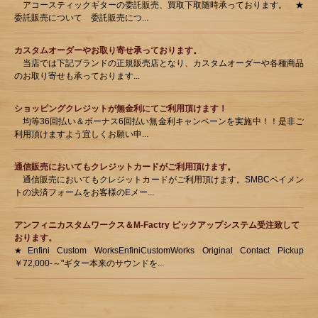
アコースティックギターの委託販売、買取下取随時承っております。 ★
委託販売について 委託販売につ...
カスタムオーダーやお取り寄せ承っております。
当店では下記ブランドの正規販売店となり、カスタムオーダーや各種商品
のお取り寄せも承っております...
ショッピングクレジットが無金利にてご利用頂けます！
均等36回払い＆ボーナス6回払い無金利キャンペーンを実施中！！是非ご
利用頂けますよう宜しくお願い申...
通信販売においてもクレジットカードがご利用頂けます。
通信販売においてもクレジットカードがご利用頂けます。SMBCペイメン
トの決済フォームをお客様のEメー...
アンフィニカスタムワークス＆M-Factry ピックアップシステム受注致して
おります。
★Enfini Custom WorksEnfiniCustomWorks Original Contact Pickup
￥72,000-～"ギター本来のサウンドを...