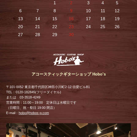
1
2
3
4
5
6
7
8
9
10
11
12
13
14
15
16
17
18
19
20
21
22
23
24
25
26
27
28
29
30
アコースティックギターショップ Hobo’s
〒101-0052 東京都千代田区神田小川町2-12 信愛ビルB1
TEL：0120-182845(フリーダイヤル)
または 03-3518-4249
営業時間：11:00～19:00 定休日は水曜日です
（日曜日、祝・祭日 19:00 閉店）
E-mail：
hobo@hobos-g.com