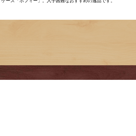
ケース「ホフィー」。入手困難なおすすめの逸品です。
9
SEPTEMBER
SUN
MON
TUE
WED
THU
FRI
SAT
1
2
3
4
5
6
7
8
9
10
11
12