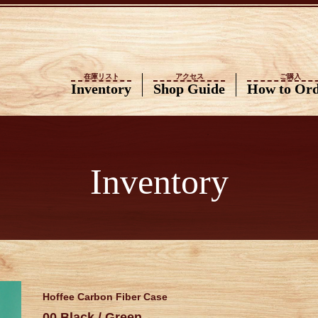
在庫リスト
アクセス
ご購入
Inventory
Shop Guide
How to Or
Inventory
Hoffee Carbon Fiber Case
00 Black / Green