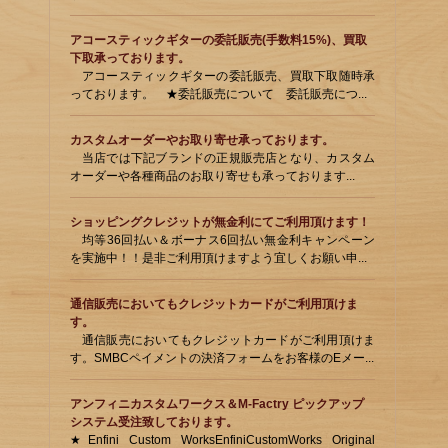
アコースティックギターの委託販売(手数料15%)、買取
下取承っております。
アコースティックギターの委託販売、買取下取随時承
っております。 ★委託販売について 委託販売につ...
カスタムオーダーやお取り寄せ承っております。
当店では下記ブランドの正規販売店となり、カスタム
オーダーや各種商品のお取り寄せも承っております...
ショッピングクレジットが無金利にてご利用頂けます！
均等36回払い＆ボーナス6回払い無金利キャンペーン
を実施中！！是非ご利用頂けますよう宜しくお願い申...
通信販売においてもクレジットカードがご利用頂けま
す。
通信販売においてもクレジットカードがご利用頂けま
す。SMBCペイメントの決済フォームをお客様のEメー...
アンフィニカスタムワークス＆M-Factry ピックアップ
システム受注致しております。
★Enfini Custom WorksEnfiniCustomWorks Original