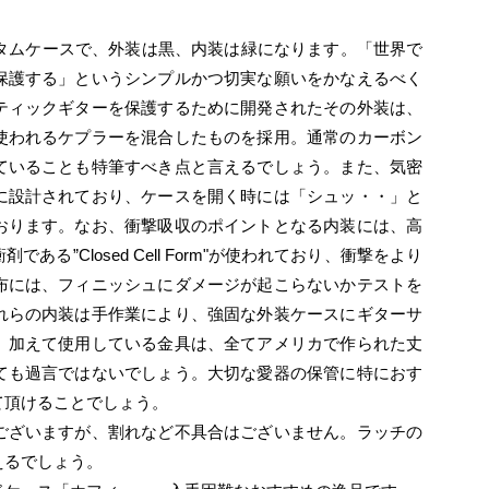
タムケースで、外装は黒、内装は緑になります。「世界で
保護する」というシンプルかつ切実な願いをかなえるべく
ティックギターを保護するために開発されたその外装は、
使われるケプラーを混合したものを採用。通常のカーボン
ていることも特筆すべき点と言えるでしょう。また、気密
に設計されており、ケースを開く時には「シュッ・・」と
おります。なお、衝撃吸収のポイントとなる内装には、高
”Closed Cell Form"が使われており、衝撃をより
布には、フィニッシュにダメージが起こらないかテストを
れらの内装は手作業により、強固な外装ケースにギターサ
。加えて使用している金具は、全てアメリカで作られた丈
ても過言ではないでしょう。大切な愛器の保管に特におす
て頂けることでしょう。
ざいますが、割れなど不具合はございません。ラッチの
えるでしょう。