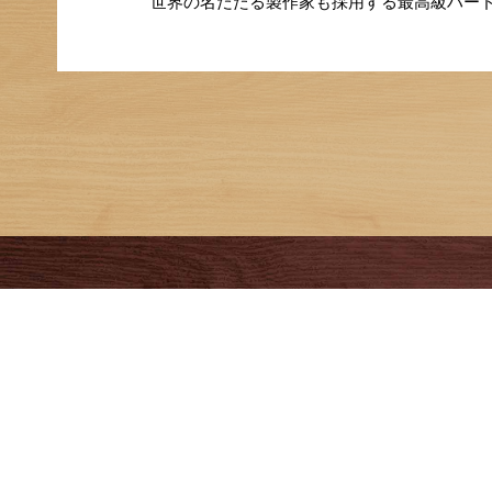
世界の名だたる製作家も採用する最高級ハード
Calendar
8
AUGUST
SUN
MON
TUE
WED
THU
FRI
SAT
1
2
3
4
5
6
7
8