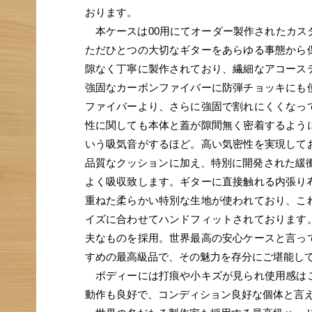
おります。
本ケースは00用にてオーダー製作されたカス
ただひとつの大切なギターをあらゆる事態から
隙なく丁寧に製作されており、繊細なアコース
強固なカーボンファイバーに防弾チョッキにも
ファイバーより、さらに強固で割れにくくなっ
性に関しても本体と蓋が隙間無く密着するよう
いう吸気音がするほど。高い気密性を実現して
品質なクッションに加え、特別に開発された緩衝剤である
よく吸収致します。ギターに直接触れる内張り
重ねた柔らかい特別な生地が使われており、こ
イズに合わせてハンドフィットされております
夫なものを採用。世界最高の安心ケースと言っ
すめの最高級品で、その魅力を存分にご堪能し
ボディーには打痕や小キズが見られ使用感はご
動作も良好で、コンディション良好な個体と言